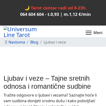
🌙
Tarot centar radi od 8-23h.
064 604 604
- t.
0,93
| m.
1,12
€/min
Naslovna
Blog
Ljubav i veze
Ljubav i veze – Tajne sretnih
odnosa i romantične sudbine
Tražite odgovore o ljubavi i vezama? Saznajte hoće li
vam sudbina donijeti srodnu dušu i kako poboljšati