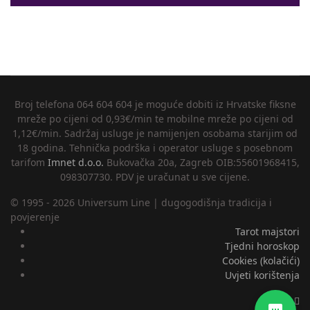
Broj telefona 064 604 604 je moguće dobiti iz Hrvatske fiksne
mreže po cijeni od 0,93€/min te mobilne mreže po cijeni od
1,12€/min. Sadržaj usluge je namijenjen osobama starijim od
18 godina. Tehnička podrška i operator usluge s posebnom
tarifom
Imnet d.o.o.
Bukovačka 20a, Zagreb OIB:55601968415,
098307730. PDV je uračunat u sve cijene.
© 1995 - 2026 Universum Line | dugogodišnja tradicija i
povjerenje
Tarot majstori
Tjedni horoskop
Cookies (kolačići)
Uvjeti korištenja