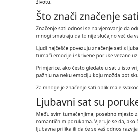
životu.
Što znači značenje sat
Značenje sati odnosi se na vjerovanje da odr
mnogi smatraju da to nije slučajno već da va
Ljudi najčešće povezuju značenje sati s ljub
tumači emocije i skrivene poruke vezane uz 
Primjerice, ako često gledate u sat u isto vr
pažnju na neku emociju koju možda potisku
Za mnoge je značenje sati oblik male svakod
Ljubavni sat su poruke
Među svim tumačenjima, posebno mjesto zauz
romantičnim porukama. Vjeruje se da, ako če
ljubavna prilika ili da će se vaš odnos razv