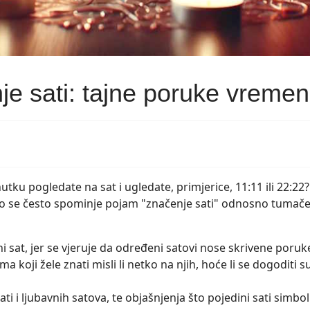
nje sati: tajne poruke vreme
nutku pogledate na sat i ugledate, primjerice, 11:11 ili 22:22
ato se često spominje pojam "značenje sati" odnosno tumač
 sat, jer se vjeruje da određeni satovi nose skrivene poruk
ma koji žele znati misli li netko na njih, hoće li se dogoditi s
 i ljubavnih satova, te objašnjenja što pojedini sati simbo