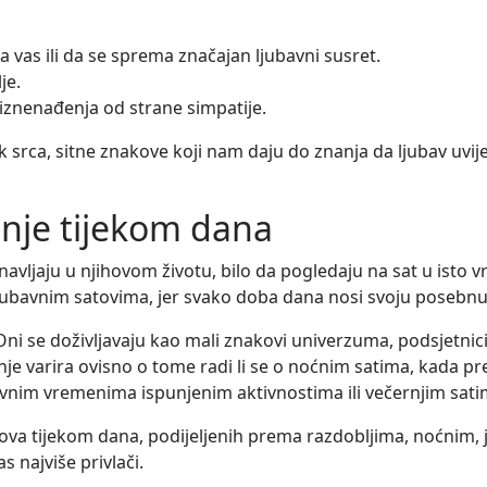
a vas ili da se sprema značajan ljubavni susret.
je.
 iznenađenja od strane simpatije.
zik srca, sitne znakove koji nam daju do znanja da ljubav uvi
enje tijekom dana
vljaju u njihovom životu, bilo da pogledaju na sat u isto vrij
o ljubavnim satovima, jer svako doba dana nosi svoju posebn
Oni se doživljavaju kao mali znakovi univerzuma, podsjetni
 varira ovisno o tome radi li se o noćnim satima, kada prev
nim vremenima ispunjenim aktivnostima ili večernjim satim
va tijekom dana, podijeljenih prema razdobljima, noćnim, j
s najviše privlači.