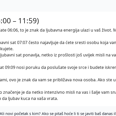
6:00 – 11:59)
ate 06:06, to je znak da ljubavna energija ulazi u vaš život. M
avni sat 07:07 često najavljuje da ćete sresti osobu koja va
kujete.
jubavni sat ponavlja, netko iz prošlosti još uvijek misli na vas
sat 09:09 nosi poruku da poslušate svoje srce i budete iskreni
sami, ovo je znak da vam se približava nova osoba. Ako ste u
vo značenje je da netko intenzivno misli na vas i šalje vam 
da ljubav kuca na vaša vrata.
Ali novi početak s kim? Ako se pitaš hoće li ti se javiti baš danas ili