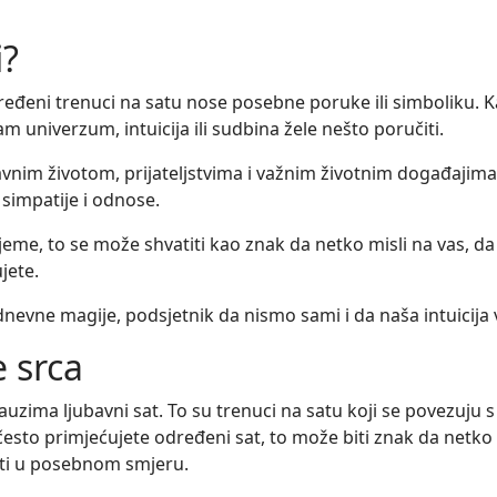
i?
eđeni trenuci na satu nose posebne poruke ili simboliku. Kada
m univerzum, intuicija ili sudbina žele nešto poručiti.
avnim životom, prijateljstvima i važnim životnim događajima. 
simpatije i odnose.
ijeme, to se može shvatiti kao znak da netko misli na vas, da 
jete.
nevne magije, podsjetnik da nismo sami i da naša intuicija
 srca
ima ljubavni sat. To su trenuci na satu koji se povezuju s
sto primjećujete određeni sat, to može biti znak da netko m
ijati u posebnom smjeru.