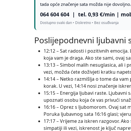
tada opće značenje sata možda nije dovoljno
064 604 604
| tel. 0,93 €/min | mob
Dostupno svaki dan • Diskretno • Bez osuđivanja
Poslijepodnevni ljubavni s
12:12 – Sat radosti i pozitivnih emocija
koja vam je draga. Ako ste sami, ovaj s
13:13 – Simbol malih nesuglasica, ali i p
vezi, možda ćete doživjeti kratku napet
14:14 – Netko razmišlja o tome da vam pr
korak. U vezi, 14:14 nosi značenje iskre
15:15 – Energija ljubavi raste. Ljubavni
upoznati osobu koja će vas privući sn
16:16 – Oprez s ljubomorom. Ovaj sat mo
Poruka ljubavnog sata 16:16 glasi; vjeru
17:17 – Vrijeme za iskren razgovor. Ako 
simpatiji ili vezi, iskrenost je ključ napre