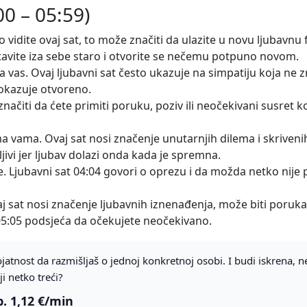
00 – 05:59)
vidite ovaj sat, to može značiti da ulazite u novu ljubavnu fa
tavite iza sebe staro i otvorite se nečemu potpuno novom.
 vas. Ovaj ljubavni sat često ukazuje na simpatiju koja ne zn
pokazuje otvoreno.
načiti da ćete primiti poruku, poziv ili neočekivani susret ko
 vama. Ovaj sat nosi značenje unutarnjih dilema i skrivenih
ivi jer ljubav dolazi onda kada je spremna.
e. Ljubavni sat 04:04 govori o oprezu i da možda netko nije 
aj sat nosi značenje ljubavnih iznenađenja, može biti poruka 
 05:05 podsjeća da očekujete neočekivano.
ojatnost da razmišljaš o jednoj konkretnoj osobi. I budi iskrena, ne
ji netko treći?
. 1,12 €/min