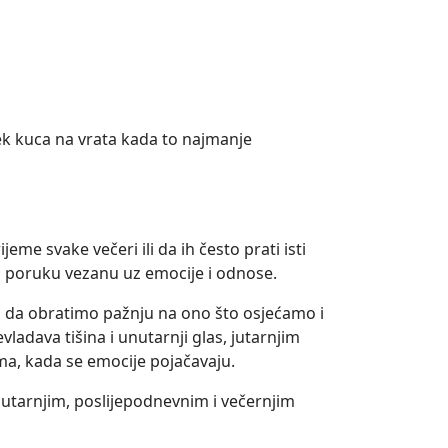
jek kuca na vrata kada to najmanje
eme svake večeri ili da ih često prati isti
u poruku vezanu uz emocije i odnose.
ci da obratimo pažnju na ono što osjećamo i
ladava tišina i unutarnji glas, jutarnjim
a, kada se emocije pojačavaju.
utarnjim, poslijepodnevnim i večernjim