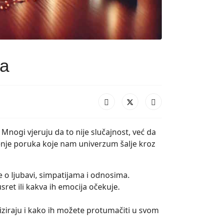
na
? Mnogi vjeruju da to nije slučajnost, već da
enje poruka koje nam univerzum šalje kroz
e o ljubavi, simpatijama i odnosima.
usret ili kakva ih emocija očekuje.
liziraju i kako ih možete protumačiti u svom