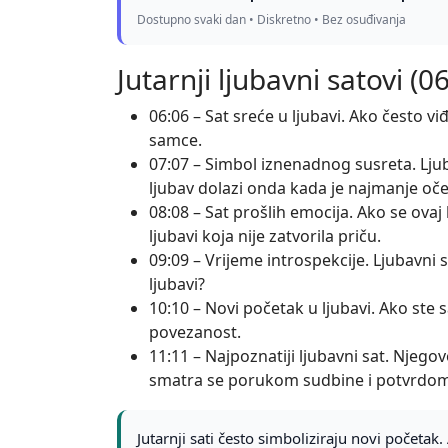
Dostupno svaki dan • Diskretno • Bez osuđivanja
Jutarnji ljubavni satovi (0
06:06 – Sat sreće u ljubavi. Ako često viđ
samce.
07:07 – Simbol iznenadnog susreta. Ljub
ljubav dolazi onda kada je najmanje oče
08:08 – Sat prošlih emocija. Ako se ovaj l
ljubavi koja nije zatvorila priču.
09:09 – Vrijeme introspekcije. Ljubavni 
ljubavi?
10:10 – Novi početak u ljubavi. Ako ste 
povezanost.
11:11 – Najpoznatiji ljubavni sat. Njego
smatra se porukom sudbine i potvrdom 
Jutarnji sati često simboliziraju novi početak. 