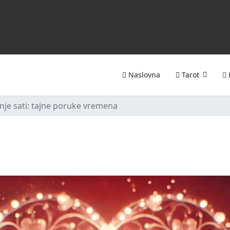
Naslovna
Tarot
enje sati: tajne poruke vremena