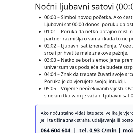
Noćni ljubavni satovi (00:
00:00 – Simbol novog početka. Ako često 
Ljubavni sat 00:00 donosi poruku da os
01:01 – Poruka da netko potajno misli na
partner razmišlja o vama i kada to ne 
02:02 – Ljubavni sat iznenađenja. Može z
srce i prihvatite male znakove pažnje.
03:03 – Netko se bori s emocijama prema
univerzum vas podsjeća da budete strplj
04:04 – Znak da trebate čuvati svoje src
Poruka je da vjerujete svojoj intuiciji.
05:05 – Vrijeme neočekivanih vijesti. Ov
s nekim tko vam je važan. Ljubavni sat
Ako noću stalno viđaš iste sate, velika je vjer
Je li ta tišina znak straha, udaljavanja ili posto
064 604 604
| tel. 0,93 €/min | mob