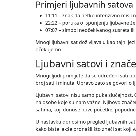
Primjeri ljubavnih satova
11:11 – znak da netko intenzivno misli n
22:22 – poruka o ispunjenju ljubavne žel
07:07 – simbol neočekivanog susreta ili
Mnogi ljubavni sat doživljavaju kao tajni je
očekujemo.
Ljubavni satovi i znač
Mnogi ljudi primijete da se određeni sati pona
broj sati i minuta. Upravo zato se govori 
Ljubavni satovi nisu samo puka slučajnost. 
na osobe koje su nam važne. Njihovo značenje
satima, koji donose nove početke, popodnev
U nastavku donosimo pregled ljubavnih sato
kako biste lakše pronašli što znači sat koji va