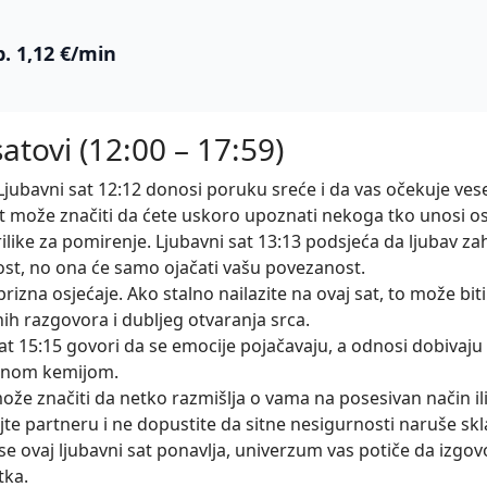
.
. 1,12 €/min
atovi (12:00 – 17:59)
. Ljubavni sat 12:12 donosi poruku sreće i da vas očekuje ve
at može značiti da ćete uskoro upoznati nekoga tko unosi os
rilike za pomirenje. Ljubavni sat 13:13 podsjeća da ljubav zah
ost, no ona će samo ojačati vašu povezanost.
izna osjećaje. Ako stalno nailazite na ovaj sat, to može biti
nih razgovora i dubljeg otvaranja srca.
 sat 15:15 govori da se emocije pojačavaju, a odnosi dobivaj
ažnom kemijom.
že značiti da netko razmišlja o vama na posesivan način ili 
jte partneru i ne dopustite da sitne nesigurnosti naruše skl
se ovaj ljubavni sat ponavlja, univerzum vas potiče da izgovo
tka.