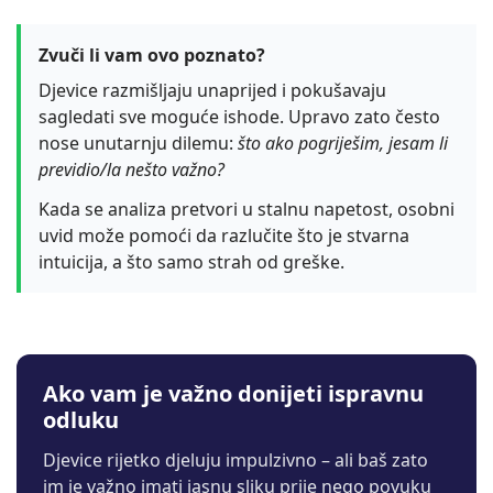
Zvuči li vam ovo poznato?
Djevice razmišljaju unaprijed i pokušavaju
sagledati sve moguće ishode. Upravo zato često
nose unutarnju dilemu:
što ako pogriješim, jesam li
previdio/la nešto važno?
Kada se analiza pretvori u stalnu napetost, osobni
uvid može pomoći da razlučite što je stvarna
intuicija, a što samo strah od greške.
Ako vam je važno donijeti ispravnu
odluku
Djevice rijetko djeluju impulzivno – ali baš zato
im je važno imati jasnu sliku prije nego povuku