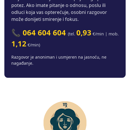
potez. Ako imate pitanje o odnosu, poslu ili
odluci koja vas opterećuje, osobni razgovor
može donijeti smirenje i fokus.
📞 064 604 604
0,93
(tel.
€/min | mob.
1,12
€/min)
Razgovor je anoniman i usmjeren na jasnoću, ne
nagađanje.