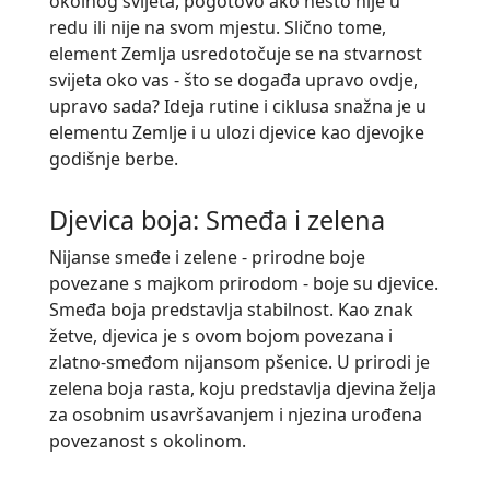
okolnog svijeta, pogotovo ako nešto nije u
redu ili nije na svom mjestu. Slično tome,
element Zemlja usredotočuje se na stvarnost
svijeta oko vas - što se događa upravo ovdje,
upravo sada? Ideja rutine i ciklusa snažna je u
elementu Zemlje i u ulozi djevice kao djevojke
godišnje berbe.
Djevica boja: Smeđa i zelena
Nijanse smeđe i zelene - prirodne boje
povezane s majkom prirodom - boje su djevice.
Smeđa boja predstavlja stabilnost. Kao znak
žetve, djevica je s ovom bojom povezana i
zlatno-smeđom nijansom pšenice. U prirodi je
zelena boja rasta, koju predstavlja djevina želja
za osobnim usavršavanjem i njezina urođena
povezanost s okolinom.