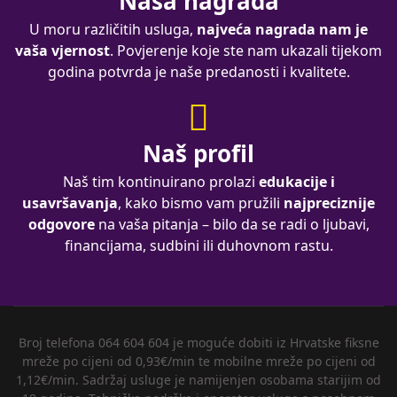
Naša nagrada
U moru različitih usluga,
najveća nagrada nam je
vaša vjernost
. Povjerenje koje ste nam ukazali tijekom
godina potvrda je naše predanosti i kvalitete.
Naš profil
Naš tim kontinuirano prolazi
edukacije i
usavršavanja
, kako bismo vam pružili
najpreciznije
odgovore
na vaša pitanja – bilo da se radi o ljubavi,
financijama, sudbini ili duhovnom rastu.
Broj telefona 064 604 604 je moguće dobiti iz Hrvatske fiksne
mreže po cijeni od 0,93€/min te mobilne mreže po cijeni od
1,12€/min. Sadržaj usluge je namijenjen osobama starijim od