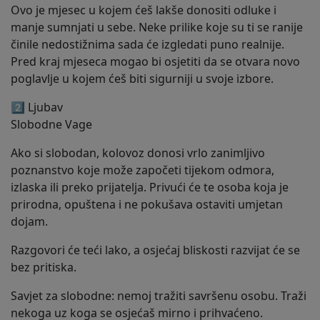
Ovo je mjesec u kojem ćeš lakše donositi odluke i
manje sumnjati u sebe. Neke prilike koje su ti se ranije
činile nedostižnima sada će izgledati puno realnije.
Pred kraj mjeseca mogao bi osjetiti da se otvara novo
poglavlje u kojem ćeš biti sigurniji u svoje izbore.
2️⃣ Ljubav
Slobodne Vage
Ako si slobodan, kolovoz donosi vrlo zanimljivo
poznanstvo koje može započeti tijekom odmora,
izlaska ili preko prijatelja. Privući će te osoba koja je
prirodna, opuštena i ne pokušava ostaviti umjetan
dojam.
Razgovori će teći lako, a osjećaj bliskosti razvijat će se
bez pritiska.
Savjet za slobodne: nemoj tražiti savršenu osobu. Traži
nekoga uz koga se osjećaš mirno i prihvaćeno.