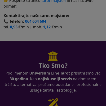
👉 Posjetite stranicu
tarot majstori
ili nas nazovite
odmah:
Kontaktirajte naše tarot majstore:
📞
Telefon:
064 604 604
tel.
0,93
€/min | mob.
1,12
€/min
Tko Smo?
Pod imenom
Universum Line Tarot
prisutni smo već
30 godina
. Kao
najiskusniji servis
na domaćem
tržištu alternativa, pružamo pouzdane i profesionalne
usluge tarota i astrologije.