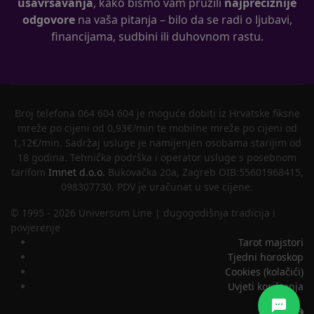
usavršavanja
, kako bismo vam pružili
najpreciznije
odgovore
na vaša pitanja – bilo da se radi o ljubavi,
financijama, sudbini ili duhovnom rastu.
Broj telefona 064 604 604 je moguće dobiti iz Hrvatske fiksne
mreže po cijeni od 0,93€/min te mobilne mreže po cijeni od
1,12€/min. Sadržaj usluge je namijenjen osobama starijim od
18 godina. Tehnička podrška i operator usluge s posebnom
tarifom
Imnet d.o.o.
Bukovačka 20a, Zagreb OIB:55601968415,
098307730. PDV je uračunat u sve cijene.
© 1995 - 2026 Universum Line | dugogodišnja tradicija i
povjerenje
Tarot majstori
Tjedni horoskop
Cookies (kolačići)
Uvjeti korištenja
