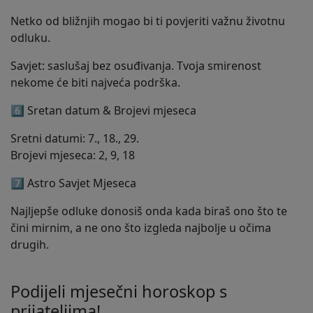
Netko od bližnjih mogao bi ti povjeriti važnu životnu
odluku.
Savjet: saslušaj bez osuđivanja. Tvoja smirenost
nekome će biti najveća podrška.
6️⃣ Sretan datum & Brojevi mjeseca
Sretni datumi: 7., 18., 29.
Brojevi mjeseca: 2, 9, 18
7️⃣ Astro Savjet Mjeseca
Najljepše odluke donosiš onda kada biraš ono što te
čini mirnim, a ne ono što izgleda najbolje u očima
drugih.
Podijeli mjesečni horoskop s
prijateljima!