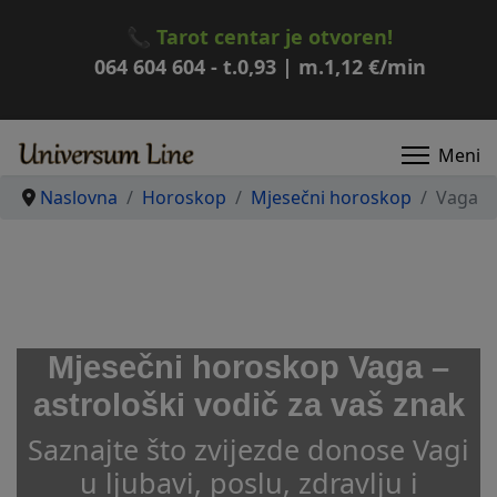
📞
Tarot centar je otvoren!
064 604 604
- t.
0,93
| m.
1,12
€/min
Naslovna
Horoskop
Mjesečni horoskop
Vaga
Mjesečni horoskop Vaga –
astrološki vodič za vaš znak
Saznajte što zvijezde donose Vagi
u ljubavi, poslu, zdravlju i