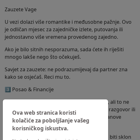
Zauzete Vage
U vezi dolazi više romantike i međusobne pažnje. Ovo
je odličan mjesec za zajedničke izlete, putovanja ili
jednostavno više vremena provedenog zajedno.
Ako je bilo sitnih nesporazuma, sada ćete ih riješiti
mnogo lakše nego što očekuješ.
Savjet za zauzete: ne podrazumijevaj da partner zna
kako se osjećaš. Reci mu to.
3️⃣ Posao & Financije
Na poslu će atmosfera biti nešto opuštenija, ali to ne
znači da neće biti prilika za napredak. Jedan razgovor ili
Ova web stranica koristi
novi kontakt mogao bi biti važan za tvoje planove
kolačiće za poboljšanje vašeg
nakon ljeta.
korisničkog iskustva.
Financijska situacija ostaje stabilna, iako ćeš biti sklon