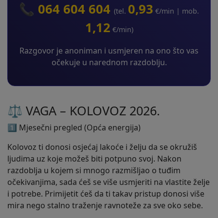
📞 064 604 604
0,93
(tel.
€/min | mob.
1,12
€/min)
Razgovor je anoniman i usmjeren na ono što vas
očekuje u narednom razdoblju.
⚖️ VAGA – KOLOVOZ 2026.
1️⃣ Mjesečni pregled (Opća energija)
Kolovoz ti donosi osjećaj lakoće i želju da se okružiš
ljudima uz koje možeš biti potpuno svoj. Nakon
razdoblja u kojem si mnogo razmišljao o tuđim
očekivanjima, sada ćeš se više usmjeriti na vlastite želje
i potrebe. Primijetit ćeš da ti takav pristup donosi više
mira nego stalno traženje ravnoteže za sve oko sebe.