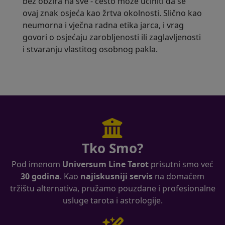
bez obzira na sve - često može učiniti da se
ovaj znak osjeća kao žrtva okolnosti. Slično kao
neumorna i vječna radna etika jarca, i vrag
govori o osjećaju zarobljenosti ili zaglavljenosti
i stvaranju vlastitog osobnog pakla.
Tko Smo?
Pod imenom
Universum Line Tarot
prisutni smo već
30 godina
. Kao
najiskusniji servis
na domaćem
tržištu alternativa, pružamo pouzdane i profesionalne
usluge tarota i astrologije.