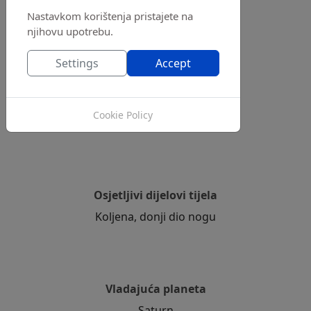
Subota
Nastavkom korištenja pristajete na
njihovu upotrebu.
Settings
Accept
Boja
Siva i smeđa
Cookie Policy
Osjetljivi dijelovi tijela
Koljena, donji dio nogu
Vladajuća planeta
Saturn