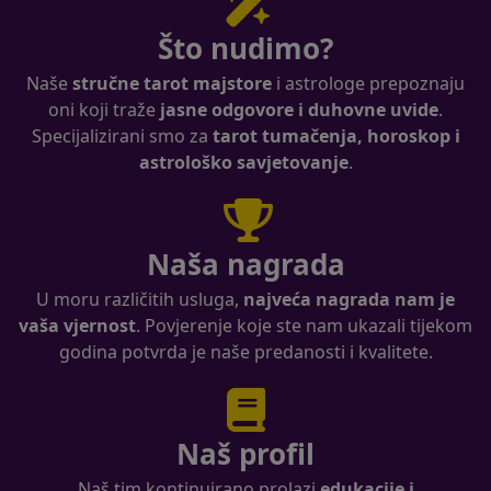
Što nudimo?
Naše
stručne tarot majstore
i astrologe prepoznaju
oni koji traže
jasne odgovore i duhovne uvide
.
Specijalizirani smo za
tarot tumačenja, horoskop i
astrološko savjetovanje
.
Naša nagrada
U moru različitih usluga,
najveća nagrada nam je
vaša vjernost
. Povjerenje koje ste nam ukazali tijekom
godina potvrda je naše predanosti i kvalitete.
Naš profil
Naš tim kontinuirano prolazi
edukacije i