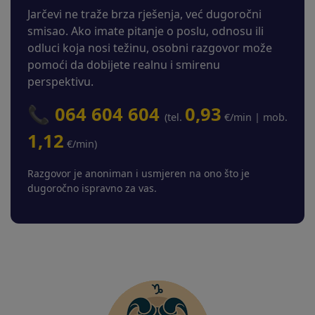
Jarčevi ne traže brza rješenja, već dugoročni
smisao. Ako imate pitanje o poslu, odnosu ili
odluci koja nosi težinu, osobni razgovor može
pomoći da dobijete realnu i smirenu
perspektivu.
📞 064 604 604
0,93
(tel.
€/min | mob.
1,12
€/min)
Razgovor je anoniman i usmjeren na ono što je
dugoročno ispravno za vas.