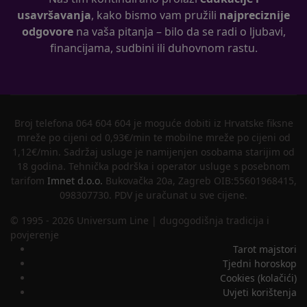
usavršavanja
, kako bismo vam pružili
najpreciznije
odgovore
na vaša pitanja – bilo da se radi o ljubavi,
financijama, sudbini ili duhovnom rastu.
Broj telefona 064 604 604 je moguće dobiti iz Hrvatske fiksne
mreže po cijeni od 0,93€/min te mobilne mreže po cijeni od
1,12€/min. Sadržaj usluge je namijenjen osobama starijim od
18 godina. Tehnička podrška i operator usluge s posebnom
tarifom
Imnet d.o.o.
Bukovačka 20a, Zagreb OIB:55601968415,
098307730. PDV je uračunat u sve cijene.
© 1995 - 2026 Universum Line | dugogodišnja tradicija i
povjerenje
Tarot majstori
Tjedni horoskop
Cookies (kolačići)
Uvjeti korištenja