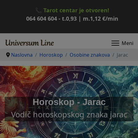
📞
Tarot centar je otvoren!
064 604 604
- t.
0,93
| m.
1,12
€/min
Naslovna
Horoskop
Osobine znakova
Jarac
Horoskop - Jarac
Vodič horoskopskog znaka jarac