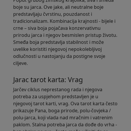
Poput grubog zimskog krajolika, siva i smeđa
boje su jarca. Ove jake, ali neutralne boje
predstavljaju čvrstinu, pouzdanost i
tradicionalizam. Kombinacija krajnosti - bijele i
crne – siva boja pojačava konzervativnu
prirodu jarca i njegov besmislen pristup životu.
Smeđa boja predstavlja stabilnost i može
uvelike koristiti njegovoj nepokolebljivoj
odlučnosti u nastojanju da postigne svoje
ciljeve.
Jarac tarot karta: Vrag
Jarčev ciklus neprestanog rada i njegova
potreba za uspjehom predstavljen je u
njegovoj tarot karti, vrag. Ova tarot karta često
prikazuje Pana, boga prirode, polu-čovjeka /
polu-jarca, koji vlada nad mračnim i vatrenim
paklom. Stalna potreba jarca da dođe do vrha -