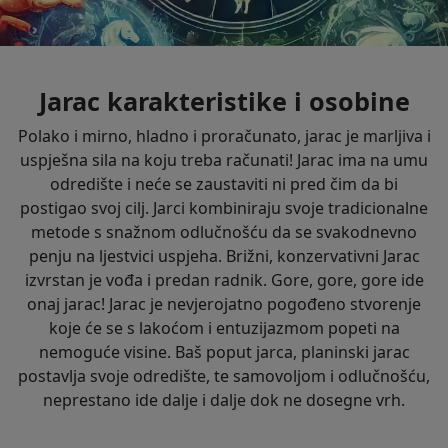
Jarac karakteristike i osobine
Polako i mirno, hladno i proračunato, jarac je marljiva i
uspješna sila na koju treba računati! Jarac ima na umu
odredište i neće se zaustaviti ni pred čim da bi
postigao svoj cilj. Jarci kombiniraju svoje tradicionalne
metode s snažnom odlučnošću da se svakodnevno
penju na ljestvici uspjeha. Brižni, konzervativni Jarac
izvrstan je vođa i predan radnik. Gore, gore, gore ide
onaj jarac! Jarac je nevjerojatno pogođeno stvorenje
koje će se s lakoćom i entuzijazmom popeti na
nemoguće visine. Baš poput jarca, planinski jarac
postavlja svoje odredište, te samovoljom i odlučnošću,
neprestano ide dalje i dalje dok ne dosegne vrh.