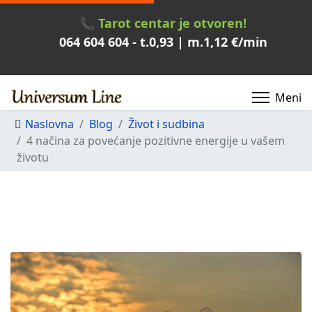
📞
Tarot centar je otvoren!
064 604 604
- t.
0,93
| m.
1,12
€/min
Naslovna
Blog
Život i sudbina
4 načina za povećanje pozitivne energije u vašem
životu