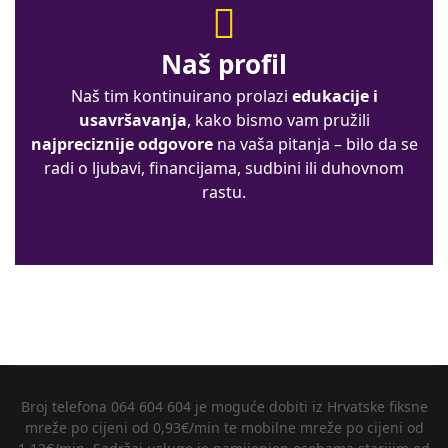
Naš profil
Naš tim kontinuirano prolazi
edukacije i
usavršavanja
, kako bismo vam pružili
najpreciznije odgovore
na vaša pitanja – bilo da se
radi o ljubavi, financijama, sudbini ili duhovnom
rastu.
Broj telefona 064 604 604 je moguće dobiti iz Hrvatske fiksne
mreže po cijeni od 0,93€/min te mobilne mreže po cijeni od