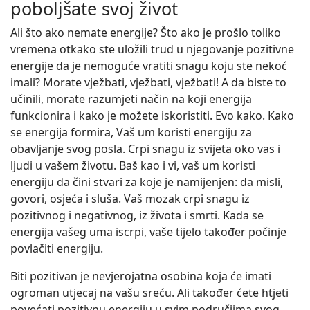
poboljšate svoj život
Ali što ako nemate energije? Što ako je prošlo toliko
vremena otkako ste uložili trud u njegovanje pozitivne
energije da je nemoguće vratiti snagu koju ste nekoć
imali? Morate vježbati, vježbati, vježbati! A da biste to
učinili, morate razumjeti način na koji energija
funkcionira i kako je možete iskoristiti. Evo kako. Kako
se energija formira, Vaš um koristi energiju za
obavljanje svog posla. Crpi snagu iz svijeta oko vas i
ljudi u vašem životu. Baš kao i vi, vaš um koristi
energiju da čini stvari za koje je namijenjen: da misli,
govori, osjeća i sluša. Vaš mozak crpi snagu iz
pozitivnog i negativnog, iz života i smrti. Kada se
energija vašeg uma iscrpi, vaše tijelo također počinje
povlačiti energiju.
Biti pozitivan je nevjerojatna osobina koja će imati
ogroman utjecaj na vašu sreću. Ali također ćete htjeti
povećati pozitivnu energiju u svim područjima svog