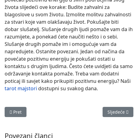
života slijedeći ove korake: Budite zahvalni za
blagoslove u svom životu. Izmolite molitvu zahvalnosti
za stvari koje vam olakšavaju život. Pokušajte biti
dobar slušatelj. Slušanje drugih ljudi pomaže vam da ih
razumijete, a ponekad ćete naučiti nešto i o sebi.
Slušanje drugih pomaže im i omogućuje vam da
napredujete. Ostanite povezani. Jedan od načina da
povećate pozitivnu energiju je pokušati ostati u
kontaktu s drugim ljudima. Često ćete uvidjeti da samo
održavanje kontakta pomaže. Treba vam dodatni
poticaj ili savjet kako prikupiti pozitivnu energiju? Naši
tarot majstori
dostupni su svakog dana.
Prethodni članak: 20 načina za upoznavanje novih ljudi i sklap
Sljedeći članak
Pret
Sljedeće
Povezani članci