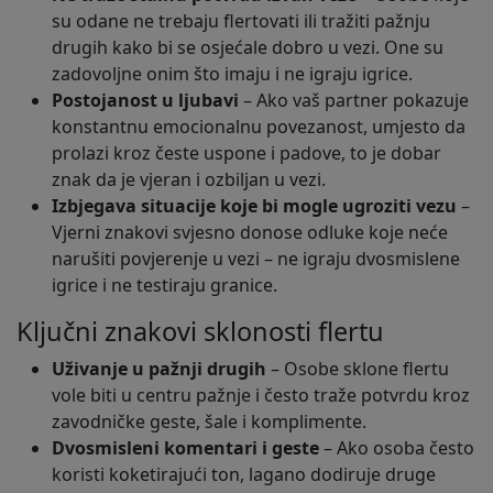
su odane ne trebaju flertovati ili tražiti pažnju
drugih kako bi se osjećale dobro u vezi. One su
zadovoljne onim što imaju i ne igraju igrice.
Postojanost u ljubavi
– Ako vaš partner pokazuje
konstantnu emocionalnu povezanost, umjesto da
prolazi kroz česte uspone i padove, to je dobar
znak da je vjeran i ozbiljan u vezi.
Izbjegava situacije koje bi mogle ugroziti vezu
–
Vjerni znakovi svjesno donose odluke koje neće
narušiti povjerenje u vezi – ne igraju dvosmislene
igrice i ne testiraju granice.
Ključni znakovi sklonosti flertu
Uživanje u pažnji drugih
– Osobe sklone flertu
vole biti u centru pažnje i često traže potvrdu kroz
zavodničke geste, šale i komplimente.
Dvosmisleni komentari i geste
– Ako osoba često
koristi koketirajući ton, lagano dodiruje druge