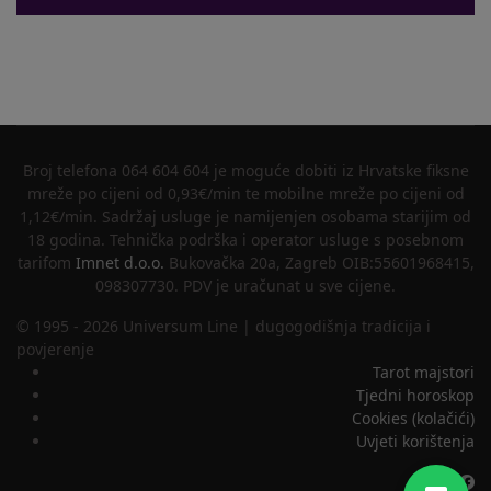
Broj telefona 064 604 604 je moguće dobiti iz Hrvatske fiksne
mreže po cijeni od 0,93€/min te mobilne mreže po cijeni od
1,12€/min. Sadržaj usluge je namijenjen osobama starijim od
18 godina. Tehnička podrška i operator usluge s posebnom
tarifom
Imnet d.o.o.
Bukovačka 20a, Zagreb OIB:55601968415,
098307730. PDV je uračunat u sve cijene.
© 1995 - 2026 Universum Line | dugogodišnja tradicija i
povjerenje
Tarot majstori
Tjedni horoskop
Cookies (kolačići)
Uvjeti korištenja