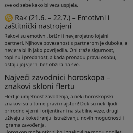
sve od sebe kako bi veza uspjela.
♋ Rak (21.6. – 22.7.) – Emotivni i
zaštitnički nastrojeni
Rakovi su emotivni, brižni i nevjerojatno lojalni
partneri. Njihova povezanost s partnerom je duboka, a
nevjera bi ih jako povrijedila. Oni traže sigurnost,
toplinu i predanost, a kada pronađu pravu osobu,
ostaju joj vjerni bez obzira na sve.
Najveći zavodnici horoskopa –
znakovi skloni flertu
Flert je umjetnost zavođenja, a neki horoskopski
znakovi su u tome pravi majstori! Dok su neki ljudi
prirodno vjerni i orijentirani na stabilne veze, drugi
uživaju u koketiranju, istraživanju novih mogućnosti i
igrama zavođenja.
Horoskop može otkriti koji znakovi ne mogu odoljeti