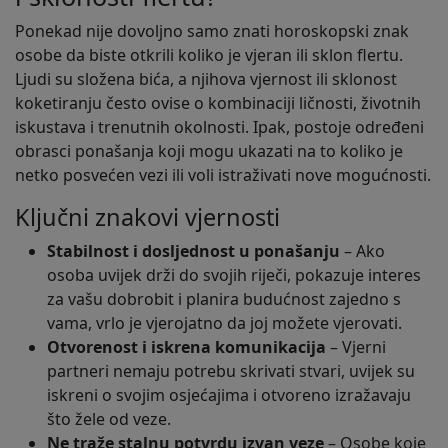
Ponekad nije dovoljno samo znati horoskopski znak
osobe da biste otkrili koliko je vjeran ili sklon flertu.
Ljudi su složena bića, a njihova vjernost ili sklonost
koketiranju često ovise o kombinaciji ličnosti, životnih
iskustava i trenutnih okolnosti. Ipak, postoje određeni
obrasci ponašanja koji mogu ukazati na to koliko je
netko posvećen vezi ili voli istraživati nove mogućnosti.
Ključni znakovi vjernosti
Stabilnost i dosljednost u ponašanju
– Ako
osoba uvijek drži do svojih riječi, pokazuje interes
za vašu dobrobit i planira budućnost zajedno s
vama, vrlo je vjerojatno da joj možete vjerovati.
Otvorenost i iskrena komunikacija
– Vjerni
partneri nemaju potrebu skrivati stvari, uvijek su
iskreni o svojim osjećajima i otvoreno izražavaju
što žele od veze.
Ne traže stalnu potvrdu izvan veze
– Osobe koje