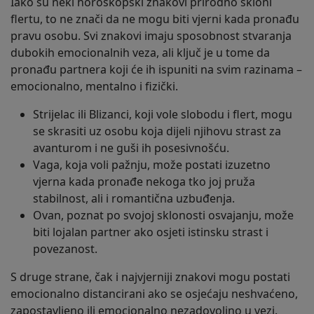
Iako su neki horoskopski znakovi prirodno skloni
flertu, to ne znači da ne mogu biti vjerni kada pronađu
pravu osobu. Svi znakovi imaju sposobnost stvaranja
dubokih emocionalnih veza, ali ključ je u tome da
pronađu partnera koji će ih ispuniti na svim razinama –
emocionalno, mentalno i fizički.
Strijelac ili Blizanci, koji vole slobodu i flert, mogu
se skrasiti uz osobu koja dijeli njihovu strast za
avanturom i ne guši ih posesivnošću.
Vaga, koja voli pažnju, može postati izuzetno
vjerna kada pronađe nekoga tko joj pruža
stabilnost, ali i romantična uzbuđenja.
Ovan, poznat po svojoj sklonosti osvajanju, može
biti lojalan partner ako osjeti istinsku strast i
povezanost.
S druge strane, čak i najvjerniji znakovi mogu postati
emocionalno distancirani ako se osjećaju neshvaćeno,
zapostavljeno ili emocionalno nezadovoljno u vezi.