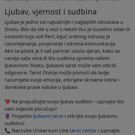
Ljubav, vjernost i sudbina
Ljubav je jedno od najvažnijih i najljepših iskustava u
životu. Bilo da ste u vezi s nekim tko je izuzetno odan ili
osobom koja voli flert, ključ sretnog odnosa je
razumijevanje, povjerenje i iskrena komunikacija.
Ako se pitate je li vaš partner zaista vjeran, kako se
razvija vaša veza ili što sudbina sprema vašem
ljubavnom životu, ljubavni tarot može vam otkriti
odgovore. Tarot čitanje može pomoći da bolje
razumijete svoje emocije, otkrijete skrivene istine i
donesete prave odluke u ljubavi.
💖 Ne prepuštajte svoju ljubav sudbini – saznajte što
vam zvijezde poručuju!
🔮 Posjetite
ljubavni tarot
i otkrijte svoju ljubavnu
sudbinu!
📞 Nazovite Universum Line
tarot centar
i saznajte