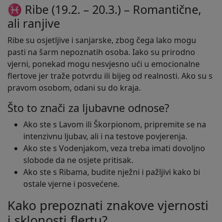
♓ Ribe (19.2. – 20.3.) – Romantične,
ali ranjive
Ribe su osjetljive i sanjarske, zbog čega lako mogu
pasti na šarm nepoznatih osoba. Iako su prirodno
vjerni, ponekad mogu nesvjesno ući u emocionalne
flertove jer traže potvrdu ili bijeg od realnosti. Ako su s
pravom osobom, odani su do kraja.
Što to znači za ljubavne odnose?
Ako ste s Lavom ili Škorpionom, pripremite se na
intenzivnu ljubav, ali i na testove povjerenja.
Ako ste s Vodenjakom, veza treba imati dovoljno
slobode da ne osjete pritisak.
Ako ste s Ribama, budite nježni i pažljivi kako bi
ostale vjerne i posvećene.
Kako prepoznati znakove vjernosti
i sklonosti flertu?