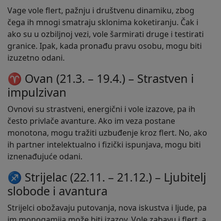
Vage vole flert, pažnju i društvenu dinamiku, zbog
čega ih mnogi smatraju sklonima koketiranju. Čak i
ako su u ozbiljnoj vezi, vole šarmirati druge i testirati
granice. Ipak, kada pronađu pravu osobu, mogu biti
izuzetno odani.
♈ Ovan (21.3. – 19.4.) – Strastven i
impulzivan
Ovnovi su strastveni, energični i vole izazove, pa ih
često privlače avanture. Ako im veza postane
monotona, mogu tražiti uzbuđenje kroz flert. No, ako
ih partner intelektualno i fizički ispunjava, mogu biti
iznenađujuće odani.
♐ Strijelac (22.11. – 21.12.) – Ljubitelj
slobode i avantura
Strijelci obožavaju putovanja, nova iskustva i ljude, pa
im monogamija može biti izazov. Vole zabavu i flert, a