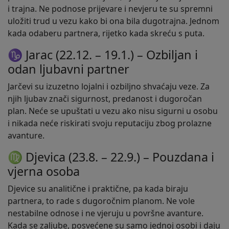
i trajna. Ne podnose prijevare i nevjeru te su spremni
uložiti trud u vezu kako bi ona bila dugotrajna. Jednom
kada odaberu partnera, rijetko kada skreću s puta.
♑ Jarac (22.12. – 19.1.) – Ozbiljan i
odan ljubavni partner
Jarčevi su izuzetno lojalni i ozbiljno shvaćaju veze. Za
njih ljubav znači sigurnost, predanost i dugoročan
plan. Neće se upuštati u vezu ako nisu sigurni u osobu
i nikada neće riskirati svoju reputaciju zbog prolazne
avanture.
♍ Djevica (23.8. – 22.9.) – Pouzdana i
vjerna osoba
Djevice su analitične i praktične, pa kada biraju
partnera, to rade s dugoročnim planom. Ne vole
nestabilne odnose i ne vjeruju u površne avanture.
Kada se zaljube, posvećene su samo jednoj osobi i daju