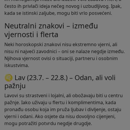
često ih privlači ideja nečeg novog i uzbudljivog. Ipak,
kada se istinski zaljube, mogu biti vrlo posvećeni.
Neutralni znakovi – između
vjernosti i flerta
Neki horoskopski znakovi nisu ekstremno vjerni, ali
nisu ni najveći zavodnici – oni se nalaze negdje između.
Njihova vjernost ovisi o situaciji, partneru i osobnim
iskustvima.
♌ Lav (23.7. – 22.8.) – Odan, ali voli
pažnju
Lavovi su strastveni i lojalni, ali obožavaju biti u centru
pažnje. Iako uživaju u flertu i komplimentima, kada
pronađu osobu koja im pruža ljubav i divljenje, ostaju
vjerni i odani. Ako osjete da nisu dovoljno cijenjeni,
mogu potražiti potvrdu negdje drugdje.