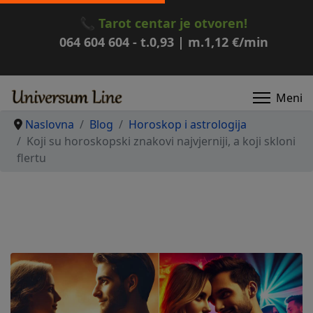
📞
Tarot centar je otvoren!
064 604 604
- t.
0,93
| m.
1,12
€/min
Naslovna
Blog
Horoskop i astrologija
Koji su horoskopski znakovi najvjerniji, a koji skloni
flertu